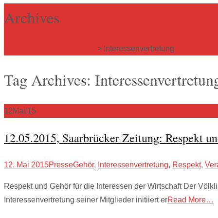
Archives
Völklinger Wirtschaftskreis
>
Interessenvertretung
Tag Archives: Interessenvertretun
12
Mai/15
12.05.2015, Saarbrücker Zeitung: Respekt und
12. Mai 2015
Presse
Gehör
,
Interessenvertretung
,
Respekt
,
Ver
Respekt und Gehör für die Interessen der Wirtschaft Der Völklin
Interessenvertretung seiner Mitglieder initiiert er
Read More…