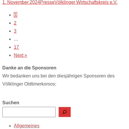
1. November 2024
Presse
Völklinger Wirtschaftskreis e.V.
Posts
1
2
navigation
3
…
17
Next »
Danke an die Sponsoren
Wir bedanken uns bei den diesjährigen Sponsoren des
Völklinger Oldtimerkorsos:
Suchen
Allgemeines