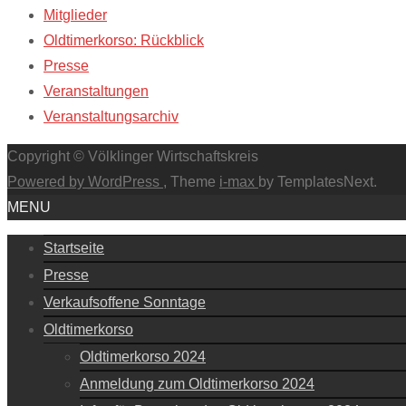
Mitglieder
Oldtimerkorso: Rückblick
Presse
Veranstaltungen
Veranstaltungsarchiv
Copyright © Völklinger Wirtschaftskreis
Powered by WordPress
, Theme
i-max
by TemplatesNext.
MENU
Startseite
Presse
Verkaufsoffene Sonntage
Oldtimerkorso
Oldtimerkorso 2024
Anmeldung zum Oldtimerkorso 2024