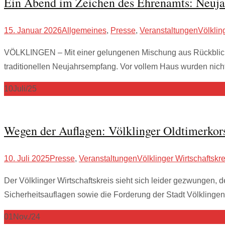
Ein Abend im Zeichen des Ehrenamts: Neuja
15. Januar 2026
Allgemeines
,
Presse
,
Veranstaltungen
Völklin
VÖLKLINGEN – Mit einer gelungenen Mischung aus Rückblick, 
traditionellen Neujahrsempfang. Vor vollem Haus wurden nich
10
Juli/25
Wegen der Auflagen: Völklinger Oldtimerkor
10. Juli 2025
Presse
,
Veranstaltungen
Völklinger Wirtschaftskre
Der Völklinger Wirtschaftskreis sieht sich leider gezwungen, 
Sicherheitsauflagen sowie die Forderung der Stadt Völkling
01
Nov./24