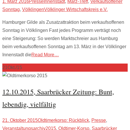
1. März 2016
Presse
Innenstadt
,
März-Treff
,
Verkaufsoffener
Sonntag
,
Völklingen
Völklinger Wirtschaftskreis e.V.
Hamburger Gilde als Zusatzattraktion beim verkaufsoffenen
Sonntag in Völklingen Fast jedes Programm verträgt noch
eine Steigerung: So werden Marktschreier aus Hamburg
beim verkaufsoffenen Sonntag am 13. März in der Völklinger
Innenstadt die
Read More…
21
Okt./15
12.10.2015, Saarbrücker Zeitung: Bunt,
lebendig, vielfältig
21. Oktober 2015
Oldtimerkorso: Rückblick
,
Presse
,
Veranstaltungsarchiv
2015
,
Oldtimer-Korso
,
Saarbrücker