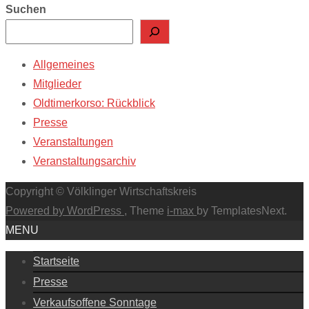
Suchen
Allgemeines
Mitglieder
Oldtimerkorso: Rückblick
Presse
Veranstaltungen
Veranstaltungsarchiv
Copyright © Völklinger Wirtschaftskreis
Powered by WordPress
, Theme
i-max
by TemplatesNext.
MENU
Startseite
Presse
Verkaufsoffene Sonntage