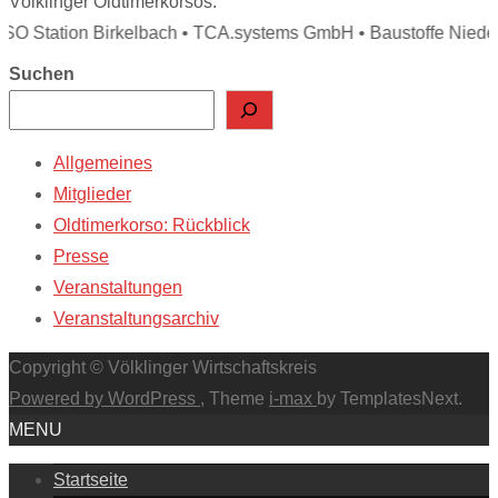
Völklinger Oldtimerkorsos:
SO Station Birkelbach • TCA.systems GmbH • Baustoffe Niedere
Suchen
Allgemeines
Mitglieder
Oldtimerkorso: Rückblick
Presse
Veranstaltungen
Veranstaltungsarchiv
Copyright © Völklinger Wirtschaftskreis
Powered by WordPress
, Theme
i-max
by TemplatesNext.
MENU
Startseite