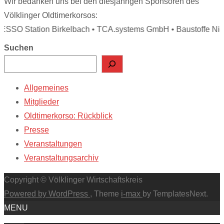
Wir bedanken uns bei den diesjährigen Sponsoren des
Völklinger Oldtimerkorsos:
ESSO Station Birkelbach • TCA.systems GmbH • Baustoffe Nied
Suchen
Allgemeines
Mitglieder
Oldtimerkorso: Rückblick
Presse
Veranstaltungen
Veranstaltungsarchiv
Copyright © Völklinger Wirtschaftskreis
Powered by WordPress
, Theme
i-max
by TemplatesNext.
MENU