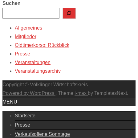
Suchen
Allgemeines
Mitglieder
Oldtimerkorso: Rückblick
Presse
Veranstaltungen
Veranstaltungsarchiv
Copyright © Völklinger Wirtschaftskreis
Powered by WordPress
, Theme
i-max
by TemplatesNext.
MENU
Startseite
Presse
Verkaufsoffene Sonntage