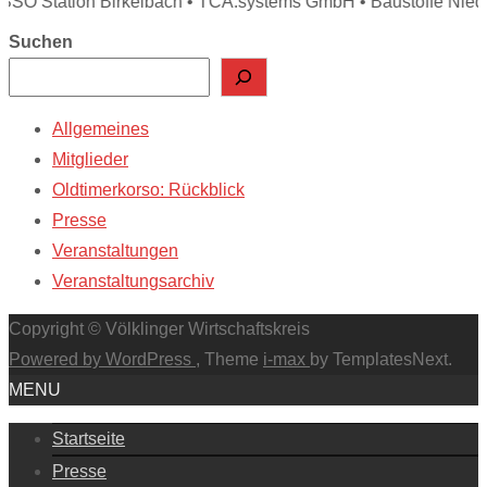
SSO Station Birkelbach • TCA.systems GmbH • Baustoffe Nieder
Suchen
Allgemeines
Mitglieder
Oldtimerkorso: Rückblick
Presse
Veranstaltungen
Veranstaltungsarchiv
Copyright © Völklinger Wirtschaftskreis
Powered by WordPress
, Theme
i-max
by TemplatesNext.
MENU
Startseite
Presse