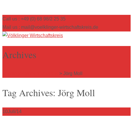
Call us : +49 (0) 68 98/2 25 35
Mail us : mail@voelklinger-wirtschaftskreis.de
Archives
Völklinger Wirtschaftskreis
>
Jörg Moll
Tag Archives: Jörg Moll
10
Juli/14