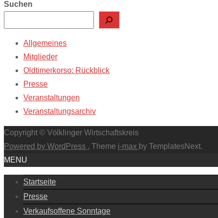
Suchen
Allgemeines
Mitglieder
Oldtimerkorso: Rückblick
Presse
Veranstaltungen
Veranstaltungsarchiv
Copyright © Völklinger Wirtschaftskreis
Powered by WordPress
, Theme
i-max
by TemplatesNext.
MENU
Startseite
Presse
Verkaufsoffene Sonntage