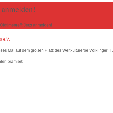
t anmelden!
 Oldtimertreff: Jetzt anmelden!
s e.V.
ieses Mal auf dem großen Platz des Weltkulturerbe Völklinger Hüt
len prämiert: