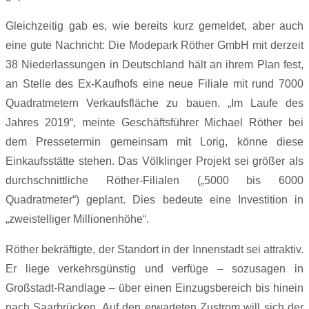
Gleichzeitig gab es, wie bereits kurz gemeldet, aber auch
eine gute Nachricht: Die Modepark Röther GmbH mit derzeit
38 Niederlassungen in Deutschland hält an ihrem Plan fest,
an Stelle des Ex-Kaufhofs eine neue Filiale mit rund 7000
Quadratmetern Verkaufsfläche zu bauen. „Im Laufe des
Jahres 2019“, meinte Geschäftsführer Michael Röther bei
dem Pressetermin gemeinsam mit Lorig, könne diese
Einkaufsstätte stehen. Das Völklinger Projekt sei größer als
durchschnittliche Röther-Filialen („5000 bis 6000
Quadratmeter“) geplant. Dies bedeute eine Investition in
„zweistelliger Millionenhöhe“.
Röther bekräftigte, der Standort in der Innenstadt sei attraktiv.
Er liege verkehrsgünstig und verfüge – sozusagen in
Großstadt-Randlage – über einen Einzugsbereich bis hinein
nach Saarbrücken. Auf den erwarteten Zustrom will sich der