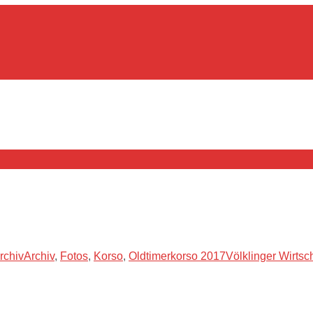
rchiv
Archiv
,
Fotos
,
Korso
,
Oldtimerkorso 2017
Völklinger Wirtsch