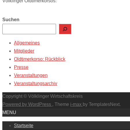
Völklinger Oldtimerkorsos:
Suchen
Allgemeines
Mitglieder
Oldtimerkorso: Rückblick
Presse
Veranstaltungen
Veranstaltungsarchiv
Copyright © Völklinger Wirtschaftskreis
Powered by WordPress
, Theme
i-max
by TemplatesNext.
MENU
Startseite