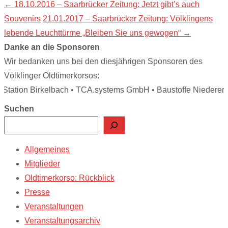
Post
←
18.10.2016 – Saarbrücker Zeitung: Jetzt gibt’s auch
Souvenirs
21.01.2017 – Saarbrücker Zeitung: Völklingens
navigation
lebende Leuchttürme „Bleiben Sie uns gewogen“
→
Danke an die Sponsoren
Wir bedanken uns bei den diesjährigen Sponsoren des
Völklinger Oldtimerkorsos:
ation Birkelbach • TCA.systems GmbH • Baustoffe Niederer • 
Suchen
Allgemeines
Mitglieder
Oldtimerkorso: Rückblick
Presse
Veranstaltungen
Veranstaltungsarchiv