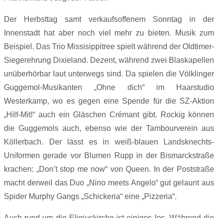
Der Herbsttag samt verkaufsoffenem Sonntag in der
Innenstadt hat aber noch viel mehr zu bieten. Musik zum
Beispiel. Das Trio Missisippitree spielt während der Oldtimer-
Siegerehrung Dixieland. Dezent, während zwei Blaskapellen
unüberhörbar laut unterwegs sind. Da spielen die Völklinger
Guggemol-Musikanten „Ohne dich“ im Haarstudio
Westerkamp, wo es gegen eine Spende für die SZ-Aktion
„Hilf-Mit!“ auch ein Gläschen Crémant gibt. Rockig können
die Guggemols auch, ebenso wie der Tambourverein aus
Köllerbach. Der lässt es in weiß-blauen Landsknechts-
Uniformen gerade vor Blumen Rupp in der Bismarckstraße
krachen: „Don’t stop me now“ von Queen. In der Poststraße
macht derweil das Duo „Nino meets Angelo“ gut gelaunt aus
Spider Murphy Gangs „Schickeria“ eine „Pizzeria“.
Auch rund um die Eligiuskirche ist einiges los. Während die