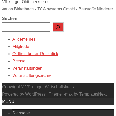
Völklinger Oldtimerkorsos:
tion Birkelbach • TCA.systems GmbH • Baustoffe Niederer • S
Suchen
Allgemeines
Mitglieder
Oldtimerkorso: Rückblick
Presse
Veranstaltungen
Veranstaltungsarchiv
Copyright © Völklinger Wirtschaftskreis
Powered by WordPress
, Theme
i-max
by TemplatesNext.
MENU
Startseite