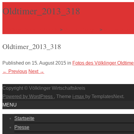
Oldtimer_2013_318
Völklinger Wirtschaftskreis
>
Veranstaltungen
>
Veranstaltung
Oldtimer_2013_318
Published on
15. August 2015
in
Fotos des Völklinger Oldtim
←
Previous
Next
→
Copyright © Völklinger Wirtschaftskreis
Powered by WordPress
, Theme
i-max
by TemplatesNext.
MENU
Startseite
Presse