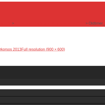
sarchiv
>
Fotos des Völklinger Oldtimerkorsos 2013
>
Oldtimer
erkorsos 2013
Full resolution (900 × 600)