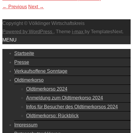
←
Previous
Next
→
Copyright © Völklinger Wirtschaftskreis
Powered by WordPress
, Theme
i-max
by TemplatesNext.
MENU
Startseite
Presse
Verkaufsoffene Sonntage
Oldtimerkorso
Oldtimerkorso 2024
Anmeldung zum Oldtimerkorso 2024
Infos für Besucher des Oldtimerkorsos 2024
Oldtimerkorso: Rückblick
Impressum