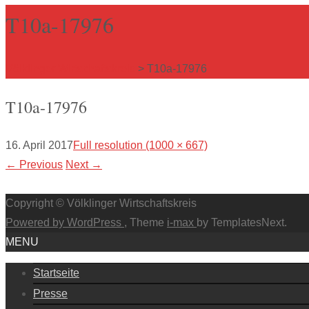
T10a-17976
Völklinger Wirtschaftskreis
>
T10a-17976
T10a-17976
16. April 2017
Full resolution (1000 × 667)
←
Previous
Next
→
Copyright © Völklinger Wirtschaftskreis
Powered by WordPress
, Theme
i-max
by TemplatesNext.
MENU
Startseite
Presse