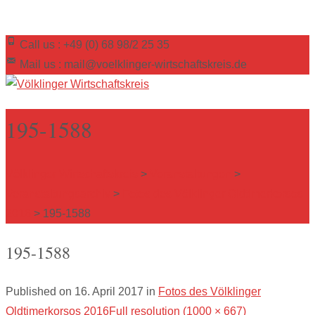
Call us : +49 (0) 68 98/2 25 35
Mail us : mail@voelklinger-wirtschaftskreis.de
195-1588
Völklinger Wirtschaftskreis
>
Veranstaltungen
>
Veranstaltungsarchiv
>
Fotos des Völklinger Oldtimerkorsos
2016
>
195-1588
195-1588
Published on
16. April 2017
in
Fotos des Völklinger
Oldtimerkorsos 2016
Full resolution (1000 × 667)