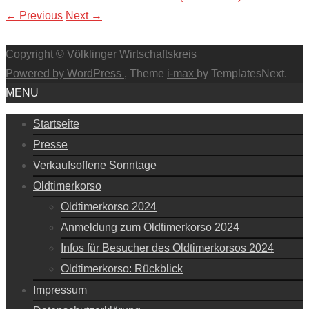
←
Previous
Next
→
Copyright © Völklinger Wirtschaftskreis
Powered by WordPress
, Theme
i-max
by TemplatesNext.
MENU
Startseite
Presse
Verkaufsoffene Sonntage
Oldtimerkorso
Oldtimerkorso 2024
Anmeldung zum Oldtimerkorso 2024
Infos für Besucher des Oldtimerkorsos 2024
Oldtimerkorso: Rückblick
Impressum