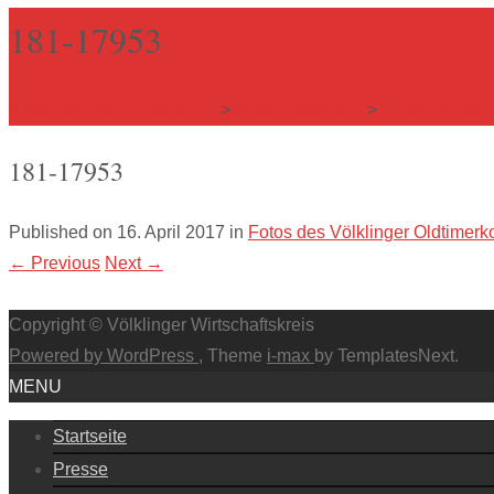
181-17953
Völklinger Wirtschaftskreis
>
Veranstaltungen
>
Veranstaltung
181-17953
Published on
16. April 2017
in
Fotos des Völklinger Oldtimerk
←
Previous
Next
→
Copyright © Völklinger Wirtschaftskreis
Powered by WordPress
, Theme
i-max
by TemplatesNext.
MENU
Startseite
Presse