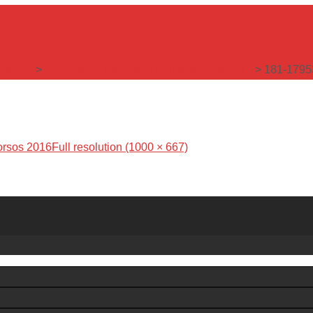
sarchiv
>
Fotos des Völklinger Oldtimerkorsos 2016
>
181-1795
orsos 2016
Full resolution (1000 × 667)