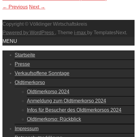
←
Previous
Next
→
Copyright © Völklinger Wirtschaftskreis
Powered by WordPress
, Theme
i-max
by TemplatesNext.
MENU
Startseite
Presse
Verkaufsoffene Sonntage
Oldtimerkorso
Oldtimerkorso 2024
Anmeldung zum Oldtimerkorso 2024
Infos für Besucher des Oldtimerkorsos 2024
Oldtimerkorso: Rückblick
Impressum