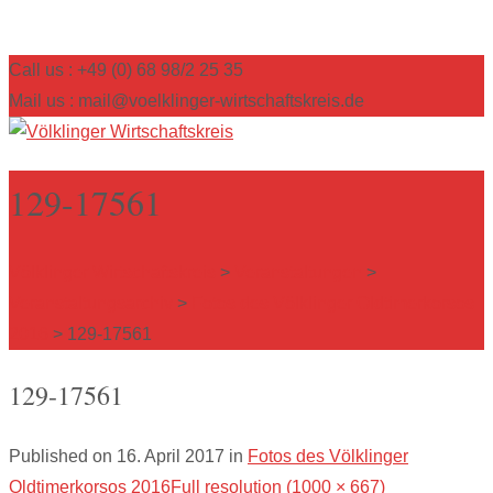
Call us : +49 (0) 68 98/2 25 35
Mail us : mail@voelklinger-wirtschaftskreis.de
129-17561
Völklinger Wirtschaftskreis
>
Veranstaltungen
>
Veranstaltungsarchiv
>
Fotos des Völklinger Oldtimerkorsos
2016
>
129-17561
129-17561
Published on
16. April 2017
in
Fotos des Völklinger
Oldtimerkorsos 2016
Full resolution (1000 × 667)