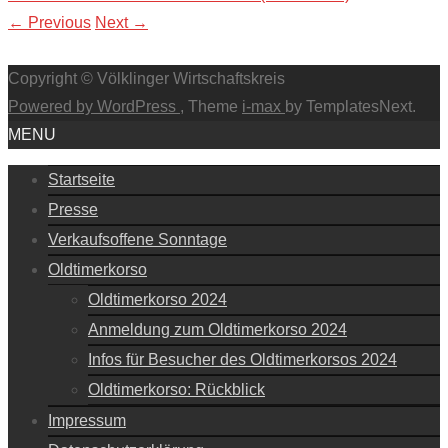
←
Previous
Next
→
Copyright © Völklinger Wirtschaftskreis
Powered by WordPress
, Theme
i-max
by TemplatesNext.
MENU
Startseite
Presse
Verkaufsoffene Sonntage
Oldtimerkorso
Oldtimerkorso 2024
Anmeldung zum Oldtimerkorso 2024
Infos für Besucher des Oldtimerkorsos 2024
Oldtimerkorso: Rückblick
Impressum