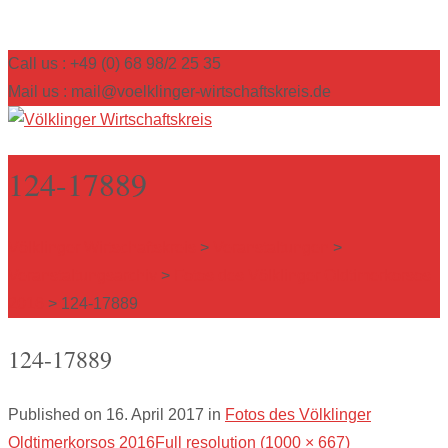
Call us : +49 (0) 68 98/2 25 35
Mail us : mail@voelklinger-wirtschaftskreis.de
124-17889
Völklinger Wirtschaftskreis
>
Veranstaltungen
>
Veranstaltungsarchiv
>
Fotos des Völklinger Oldtimerkorsos
2016
>
124-17889
124-17889
Published on
16. April 2017
in
Fotos des Völklinger
Oldtimerkorsos 2016
Full resolution (1000 × 667)