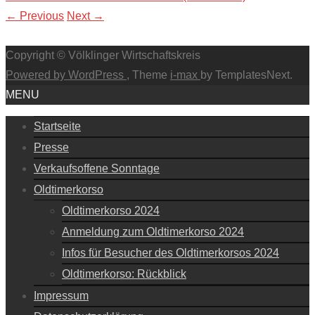
←
Previous
Next
→
Copyright © Völklinger Wirtschaftskreis
Powered by WordPress
, Theme
i-max
by TemplatesNext.
MENU
Startseite
Presse
Verkaufsoffene Sonntage
Oldtimerkorso
Oldtimerkorso 2024
Anmeldung zum Oldtimerkorso 2024
Infos für Besucher des Oldtimerkorsos 2024
Oldtimerkorso: Rückblick
Impressum