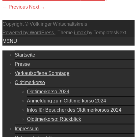
←
Previous
Next
→
Copyright © Völklinger Wirtschaftskreis
Powered by WordPress
, Theme
i-max
by TemplatesNext.
MENU
Startseite
Presse
Verkaufsoffene Sonntage
Oldtimerkorso
Oldtimerkorso 2024
Anmeldung zum Oldtimerkorso 2024
Infos für Besucher des Oldtimerkorsos 2024
Oldtimerkorso: Rückblick
Impressum