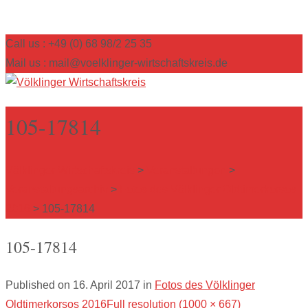
Call us : +49 (0) 68 98/2 25 35
Mail us : mail@voelklinger-wirtschaftskreis.de
105-17814
Völklinger Wirtschaftskreis
>
Veranstaltungen
>
Veranstaltungsarchiv
>
Fotos des Völklinger Oldtimerkorsos
2016
>
105-17814
105-17814
Published on
16. April 2017
in
Fotos des Völklinger
Oldtimerkorsos 2016
Full resolution (1000 × 667)