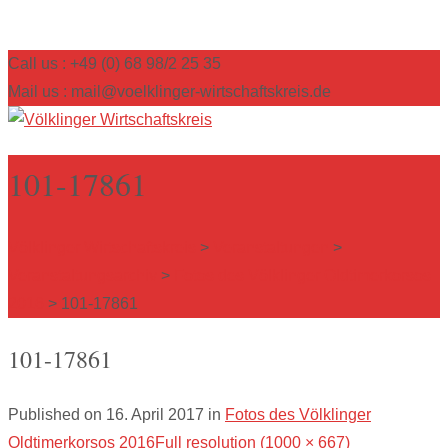
Call us : +49 (0) 68 98/2 25 35
Mail us : mail@voelklinger-wirtschaftskreis.de
101-17861
Völklinger Wirtschaftskreis
>
Veranstaltungen
>
Veranstaltungsarchiv
>
Fotos des Völklinger Oldtimerkorsos
2016
>
101-17861
101-17861
Published on
16. April 2017
in
Fotos des Völklinger
Oldtimerkorsos 2016
Full resolution (1000 × 667)