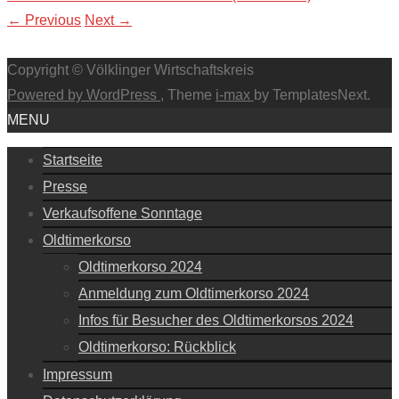
←
Previous
Next
→
Copyright © Völklinger Wirtschaftskreis
Powered by WordPress
, Theme
i-max
by TemplatesNext.
MENU
Startseite
Presse
Verkaufsoffene Sonntage
Oldtimerkorso
Oldtimerkorso 2024
Anmeldung zum Oldtimerkorso 2024
Infos für Besucher des Oldtimerkorsos 2024
Oldtimerkorso: Rückblick
Impressum