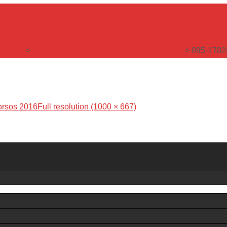
sarchiv
>
Fotos des Völklinger Oldtimerkorsos 2016
>
095-1782
orsos 2016
Full resolution (1000 × 667)