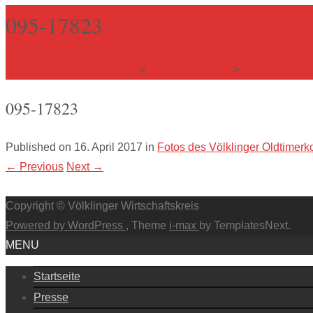
095-17823
Völklinger Wirtschaftskreis
>
Veranstaltungen
>
Veranstaltung
095-17823
Published on
16. April 2017
in
Fotos des Völklinger Oldtimerk
←
Previous
Next
→
Copyright © Völklinger Wirtschaftskreis
Powered by WordPress
, Theme
i-max
by TemplatesNext.
MENU
Startseite
Presse