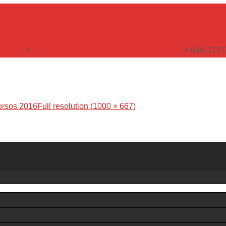
sarchiv
>
Fotos des Völklinger Oldtimerkorsos 2016
>
044-1777
orsos 2016
Full resolution (1000 × 667)