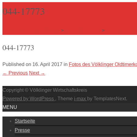
044-17773
Völklinger Wirtschaftskreis
>
Veranstaltungen
>
Veranstaltung
044-17773
Published on
16. April 2017
in
Fotos des Völklinger Oldtimerk
←
Previous
Next
→
Copyright © Völklinger Wirtschaftskreis
Powered by WordPress
, Theme
i-max
by TemplatesNext.
MENU
Startseite
Presse