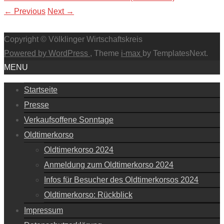
←
Previous
Next
→
Copyright © Völklinger Wirtschaftskreis
Powered by WordPress
, Theme
i-max
by TemplatesNext.
MENU
Startseite
Presse
Verkaufsoffene Sonntage
Oldtimerkorso
Oldtimerkorso 2024
Anmeldung zum Oldtimerkorso 2024
Infos für Besucher des Oldtimerkorsos 2024
Oldtimerkorso: Rückblick
Impressum