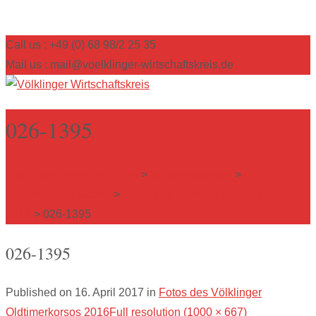
Call us : +49 (0) 68 98/2 25 35
Mail us : mail@voelklinger-wirtschaftskreis.de
026-1395
Völklinger Wirtschaftskreis
>
Veranstaltungen
>
Veranstaltungsarchiv
>
Fotos des Völklinger Oldtimerkorsos
2016
>
026-1395
026-1395
Published on
16. April 2017
in
Fotos des Völklinger
Oldtimerkorsos 2016
Full resolution (1000 × 667)